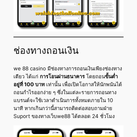
ช่องทางถอนเงิน
we 88 casino มีช่องทางการถอนเงินเพียงช่องทาง
เดียว ได้แก่
การโอนผ่านธนาคาร
โดยถอน
ขั้นต่ำ
อยู่ที่ 100 บาท
เท่านั้น เพื่อเปิดโอกาสให้นักพนันได้
ถอนกำไรออกง่าย ๆ ซึ่งในแต่ละรายการถอนทาง
แบรนด์จะใช้เวลาดำเนินการทั้งหมดภายใน 10
นาที หากเกินกว่านี้สามารถติดต่อสอบถามฝ่าย
Suport ของทางเว็บwe88 ได้ตลอด 24 ชั่วโมง