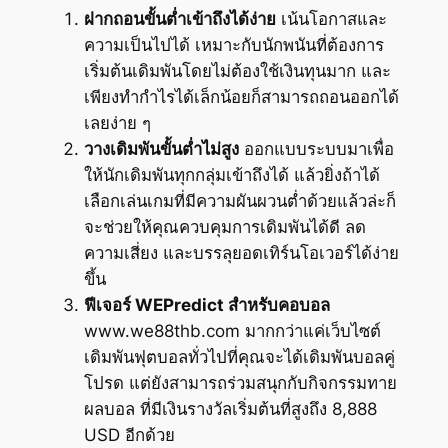
ฝากถอนขั้นต่ำเข้าถึงได้ง่าย
เน้นโอกาสและ
ความเป็นไปได้ เหมาะกับนักพนันที่ต้องการ
เริ่มต้นเดิมพันโดยไม่ต้องใช้เงินทุนมาก และ
เพียงทำกำไรได้เล็กน้อยก็สามารถถอนออกได้
เลยง่าย ๆ
วางเดิมพันขั้นต่ำไม่สูง
ออกแบบระบบมาเพื่อ
ให้นักเดิมพันทุกกลุ่มเข้าถึงได้ แล้วยิ่งถ้าได้
เลือกเล่นเกมที่มีความผันผวนต่ำด้วยแล้วล่ะก็
จะช่วยให้คุณควบคุมการเดิมพันได้ดี ลด
ความเสี่ยง และบรรลุยอดเทิร์นโอเวอร์ได้ง่าย
ขึ้น
ฟีเจอร์ WEPredict สำหรับคอบอล
www.we88thb.com มากกว่าแค่เว็บไซต์
เดิมพันฟุตบอลทั่วไปที่คุณจะได้เดิมพันบอลคู่
โปรด แต่ยังสามารถร่วมสนุกกับกิจกรรมทาย
ผลบอล ที่มีเงินรางวัลเริ่มต้นที่สูงถึง 8,888
USD อีกด้วย