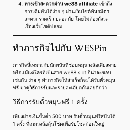
ทางเข้าสะดวกผ่าน we88 affiliate
เข้าถึง
การเดิมพันได้ง่าย ๆ ผ่านเว็บไซต์พันธมิตร
สะดวกรวดเร็ว ปลอดภัย โดยไม่ต้องกังวล
เรื่องเว็บไซต์ปลอม
ทำภารกิจไปกับ WESPin
ภารกิจนี้เหมาะกับนักพนันที่ชอบหมุนวงล้อเสี่ยงทาย
หรือแม้แต่ใครที่เป็นสาย we88 slot ก็น่าจะชอบ
เช่นกัน ง่าย ๆ ทำภารกิจให้สำเร็จก็จะได้รับตั๋วหมุน
ฟรี มาดูวิธีการรับและรายละเอียดกันเลยดีกว่า
วิธีการรับตั๋วหมุนฟรี 1 ครั้ง
เพียงฝากเงินขั้นต่ำ 500 บาท รับตั๋วหมุนฟรีสปินได้
1 ครั้ง ที่เกมวงล้อลุ้นโชคเพื่อรับโชคก้อนใหญ่