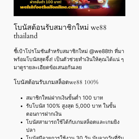
โบนัสต้อนรับสมาชิกใหม่ we88
thailand
ชี้เป้าโปรโมชันสำหรับสมาชิกใหม่ @we88th ที่มา
พร้อมโบนัสสุดจึ้ง! เป็นตัวช่วยทำเงินให้คุณได้แน่ ๆ
มาดูรายละเอียดข้อเสนอกันเลย
โบนัสต้อนรับเกมสล็อตwe88 100%
สมาชิกใหม่ฝากเงินขั้นต่ำ 100 บาท
รับโบนัส 100% สูงสุด 5,000 บาท ในขั้น
ตอนการฝากเงิน
โบนัสสามารถใช้ได้กับเกมสล็อตและเกมยิง
ปลา
โบนัสมีอายุการใช้งาน 30 วัน นับจากวันที่รับ