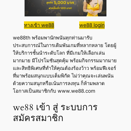
ทางเข้า we88
we88 login
we88th พร้อมพานักพนันทุกท่านมารับ
ประสบการณ์ในการเดิมพันเกมที่หลากหลาย โดยผู้
ให้บริการชั้นนำระดับโลก ที่มีเกมให้เลือกเล่น
มากมาย มีโปรโมชันสุดคุ้ม พร้อมกิจกรรมมากมาย
และสิทธิพิเศษที่ทำให้คุณต้องร้องว้าว พร้อมฟีเจอร์
ที่มาพร้อมสนุกแบบเต็มพิกัด ไม่ว่าคุณจะเล่นพนัน
ด้วยความสนุกหรือเน้นการลงทุน ก็ห้ามพลาด
โอกาสเป็นสมาชิกกับ www.we88.com
we88 เข้า สู่ ระบบการ
สมัครสมาชิก