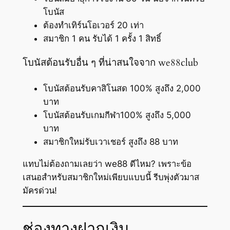
โบนัส
ต้องทำเทิร์นโอเวอร์ 20 เท่า
สมาชิก 1 คน รับได้ 1 ครั้ง 1 สิทธิ์
โบนัสต้อนรับอื่น ๆ ที่น่าสนใจจาก we88club
โบนัสต้อนรับคาสิโนสด 100% สูงถึง 2,000
บาท
โบนัสต้อนรับเกมกีฬา100% สูงถึง 5,000
บาท
สมาชิกใหม่รับเวาเชอร์ สูงถึง 88 บาท
แทบไม่ต้องถามเลยว่า we88 ดีไหม? เพราะข้อ
เสนอสำหรับสมาชิกใหม่เพียบแบบนี้ รีบพุ่งตัวมาส
มัครด่วน!
ช่องทางฝากเงิน