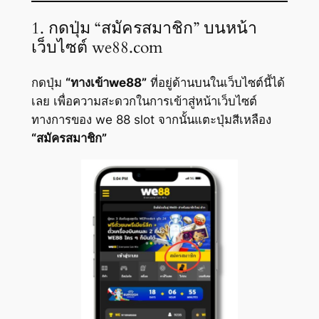
1. กดปุ่ม “สมัครสมาชิก” บนหน้า
เว็บไซต์ we88.com
กดปุ่ม
“ทางเข้าwe88”
ที่อยู่ด้านบนในเว็บไซต์นี้ได้
เลย เพื่อความสะดวกในการเข้าสู่หน้าเว็บไซต์
ทางการของ we 88 slot จากนั้นแตะปุ่มสีเหลือง
“สมัครสมาชิก”