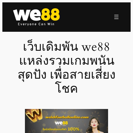
ข้าม
ไป
ยัง
เนื้อหา
เว็บเดิมพัน we88
แหล่งรวมเกมพนัน
สุดปัง เพื่อสายเสี่ยง
โชค